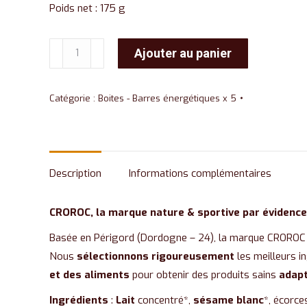
Poids net : 175 g
quantité
Ajouter au panier
de
Boite
Catégorie :
Boites - Barres énergétiques x 5
barres
énergétiques
BIO
aux
Description
Informations complémentaires
Écorces
de
CROROC, la marque nature & sportive par évidence
citron
Basée en Périgord (Dordogne – 24), la marque CROROC
Nous
sélectionnons rigoureusement
les meilleurs i
et des aliments
pour obtenir des produits sains
adapt
Ingrédients
:
Lait
concentré*,
sésame blanc
*, écorce