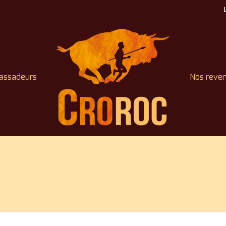
assadeurs
Nos reve